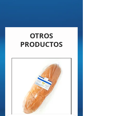
OTROS
PRODUCTOS