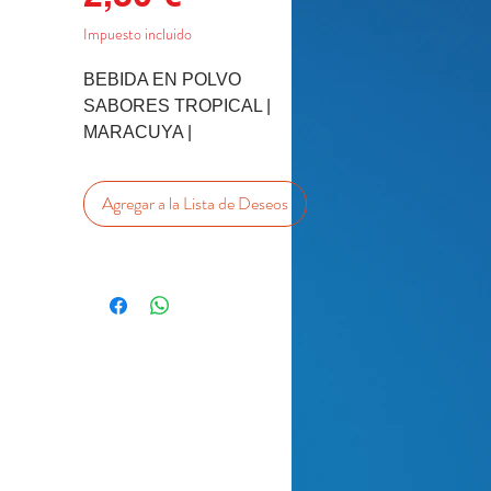
Impuesto incluido
BEBIDA EN POLVO
SABORES TROPICAL |
MARACUYA |
GUANABANA
318 g | RINDE PARA 3
Agregar a la Lista de Deseos
LITROS