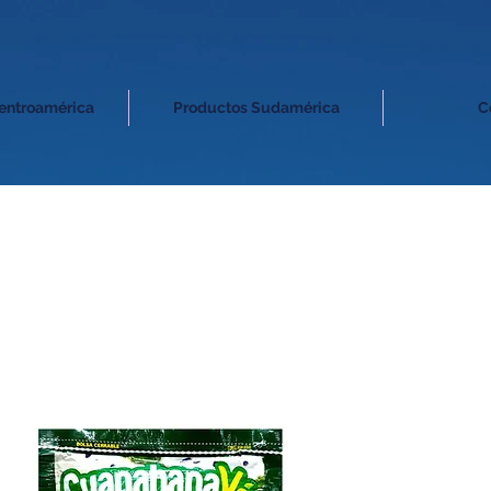
entroamérica
Productos Sudamérica
C