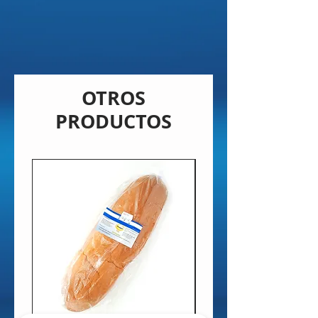
OTROS
PRODUCTOS