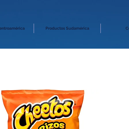
entroamérica
Productos Sudamérica
C