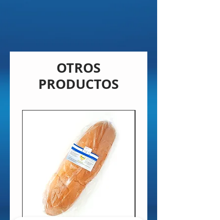
OTROS
PRODUCTOS