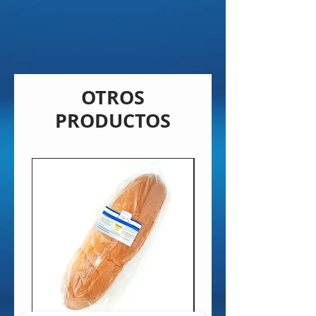
OTROS
PRODUCTOS