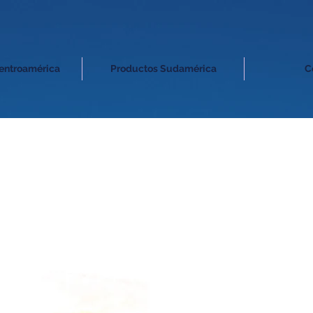
entroamérica
Productos Sudamérica
C