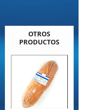
OTROS
PRODUCTOS