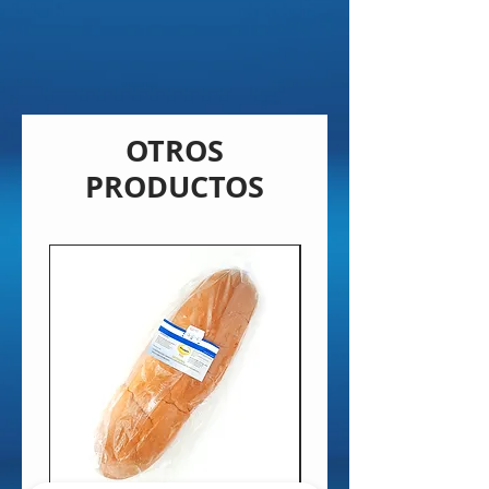
OTROS
PRODUCTOS