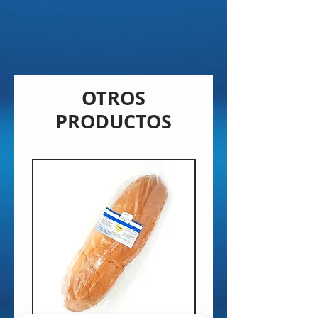
OTROS
PRODUCTOS