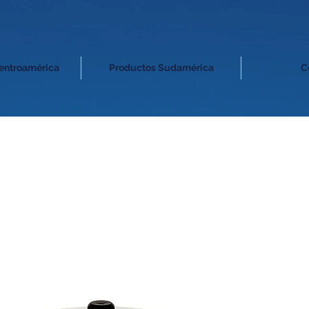
entroamérica
Productos Sudamérica
C