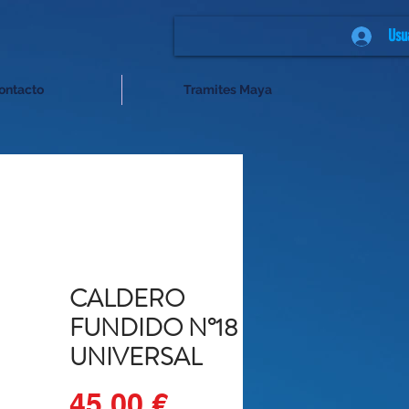
Usu
ontacto
Tramites Maya
CALDERO
FUNDIDO N°18
UNIVERSAL
Precio
45,00 €