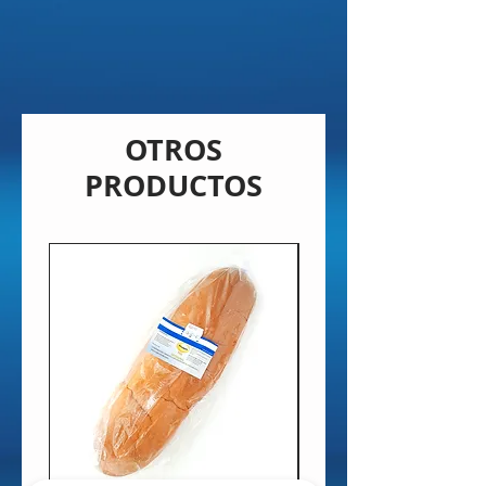
OTROS
PRODUCTOS