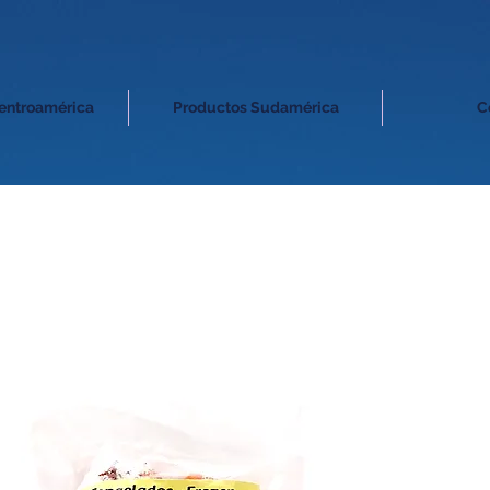
entroamérica
Productos Sudamérica
C