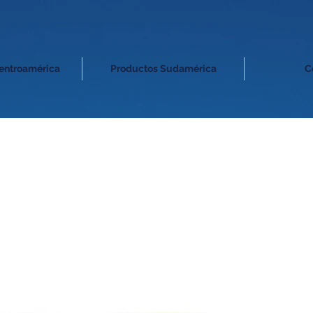
entroamérica
Productos Sudamérica
C