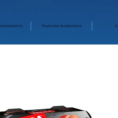
entroamérica
Productos Sudamérica
C