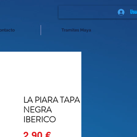
Usu
ontacto
Tramites Maya
LA PIARA TAPA
NEGRA
IBERICO
Precio
2,90 €