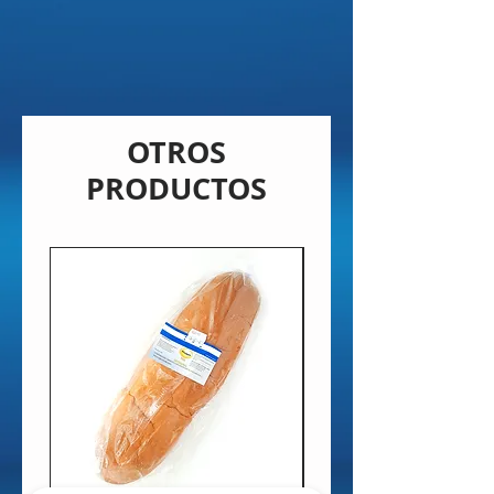
OTROS
PRODUCTOS