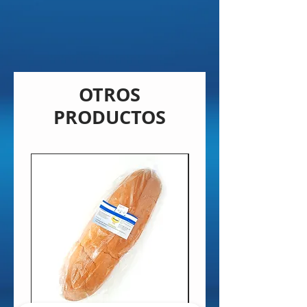
OTROS
PRODUCTOS