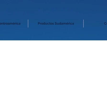
entroamérica
Productos Sudamérica
C