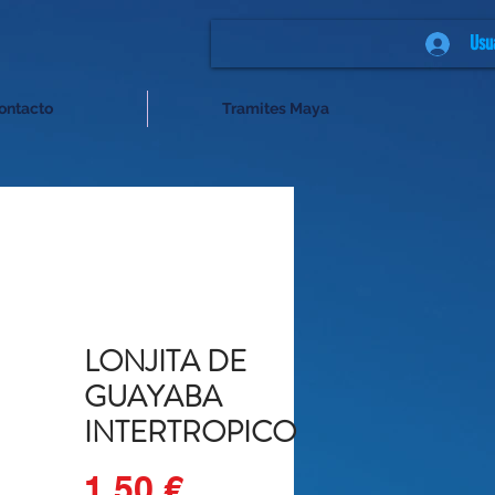
Usu
ontacto
Tramites Maya
LONJITA DE
GUAYABA
INTERTROPICO
Precio
1,50 €