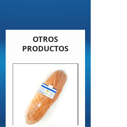
OTROS
PRODUCTOS