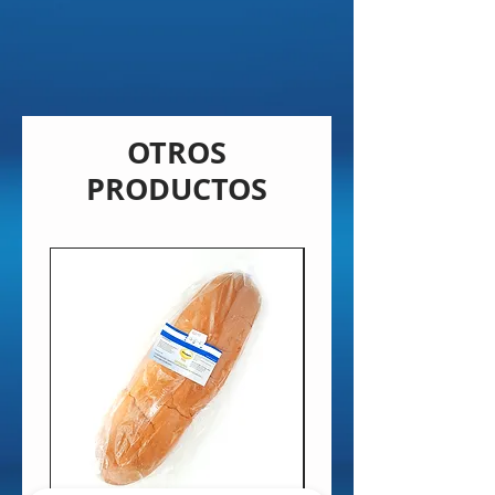
OTROS
PRODUCTOS