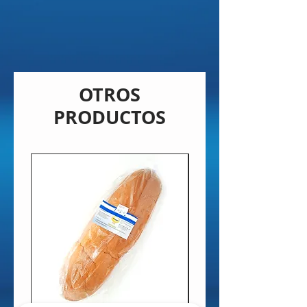
OTROS
PRODUCTOS